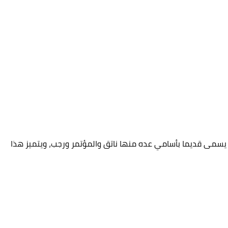
ن يسمى قديما بأسامي عده منها ناتق والمؤتمر ورجب، ويتميز هذا