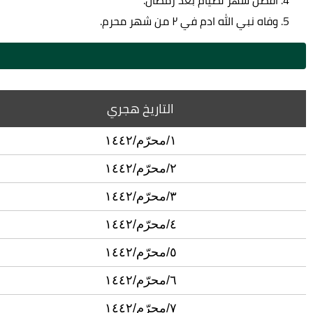
وفاه نبي الله ادم في ٢ من شهر محرم.
التاريخ هجري
١/محرّم/١٤٤٢
٢/محرّم/١٤٤٢
٣/محرّم/١٤٤٢
٤/محرّم/١٤٤٢
٥/محرّم/١٤٤٢
٦/محرّم/١٤٤٢
٧/محرّم/١٤٤٢