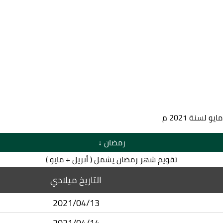
رمضان ↓
تقويم شهر رمضان يشمل ( أبريل + مايو )
التاريخ ميلادي
2021/04/13
2021/04/14